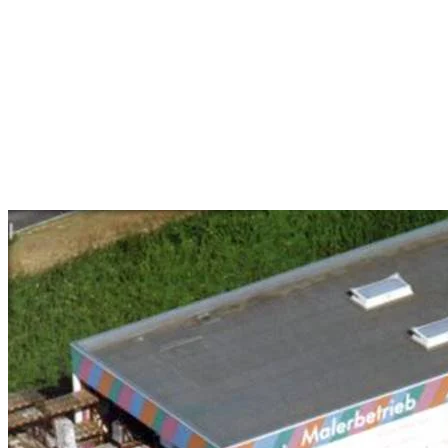
KLENK JETZT AUCH STUCKATEUR
Aufgrund großer Nachfrage wurde der Stuckateurbereich dazugenomme
Trockenbauwände, die bis zum kompletten Innenausbau reichen. .
1992
Die Planung der neuen Halle beginnt.
1993