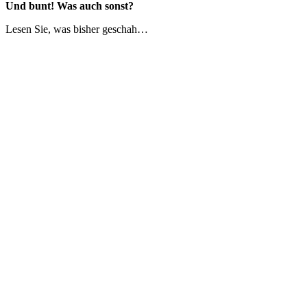
Und bunt! Was auch sonst?
Lesen Sie, was bisher geschah…
1959
1959 hat Manfred Klenk in ehemaligen Stallungen neben seinem Eltern
musste.
1963
Die große Nachfrage veranlasste das Ehepaar Klenk zum Bau eines 2
gerecht wurde. Der neue Firmensitz in der Wilhelm-Leuschner-Stras
DIE FOLGENDEN JAHRE
In den Folgejahren wurden weitere Investitionen getätigt und Kontakt
von der Raufasertapete bis hin zu hochwertigen Bodenbelägen. Im Au
Fassadenarbeiten und Vollwärmeschutz konkurrenzfähig war und bis he
1989