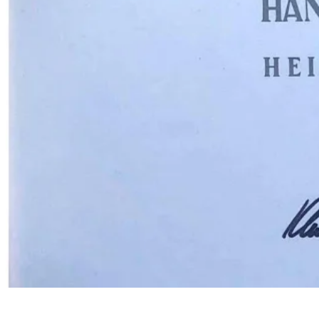
Der Sohn Steffen tritt, als frischgebackener Maler- und Lackierermeiste