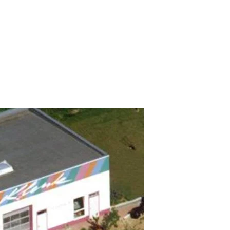
n. Er besteht aus Grundputz im Innen- und Außenbereich. Um Verkürz